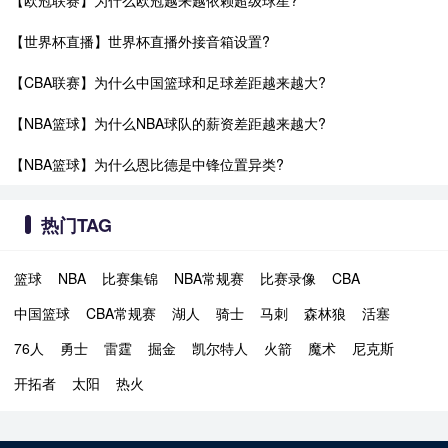
【世界杯直播】世界杯直播外接音箱设置?
【CBA联赛】为什么中国篮球和足球差距越来越大?
【NBA篮球】为什么NBA球队的薪资差距越来越大?
【NBA篮球】为什么恩比德是中锋位置异类?
热门TAG
篮球
NBA
比赛集锦
NBA常规赛
比赛录像
CBA
中国篮球
CBA常规赛
湖人
骑士
马刺
森林狼
活塞
76人
勇士
雷霆
掘金
凯尔特人
火箭
魔术
尼克斯
开拓者
太阳
热火