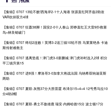
热门视频
【集锦】0707 13轮不败!西海岸2-1十人海港 张源直红阿齐兹2助攻
VAR吹掉双方4球
【集锦】0707 狂轰38脚！国安2-0十人泰山 郑铮直红王大雷9扑救塞
鸟+林良铭破门
【集锦】0707 终结2连败！英博3-2送三镇10轮不胜 马莱莱绝杀 卡迪
斯传射难救主
【集锦】0707 逃离垫底！津门虎3-0新鹏城 津门虎补时连入2球 积分
平三镇升第15
【集锦】0707 进8强！摩洛哥3-0加拿大将战法国 乌纳希双响迪亚斯
两助
【集锦】0707 夏联-灰熊37分大胜雷霆 布泽尔15+4+4 12号秀马拉10
分4助2帽
【集锦】0707 夏联-勇士不敌雄鹿 瑞安·内姆哈德15分 波士顿17分