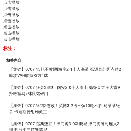
点击播放
点击播放
点击播放
点击播放
点击播放
点击播放
点击播放
标签：
相关内容
【集锦】0707 13轮不败!西海岸2-1十人海港 张源直红阿齐兹2
助攻VAR吹掉双方4球
【集锦】0707 狂轰38脚！国安2-0十人泰山 郑铮直红王大雷9
扑救塞鸟+林良铭破门
【集锦】0707 终结2连败！英博3-2送三镇10轮不胜 马莱莱绝
杀 卡迪斯传射难救主
【集锦】0707 逃离垫底！津门虎3-0新鹏城 津门虎补时连入2
球 积分平三镇升第15