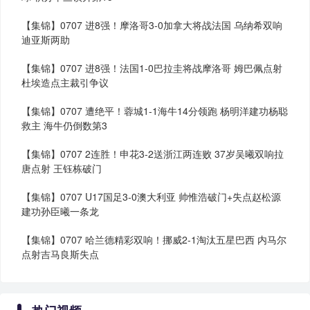
【集锦】0707 进8强！摩洛哥3-0加拿大将战法国 乌纳希双响
迪亚斯两助
【集锦】0707 进8强！法国1-0巴拉圭将战摩洛哥 姆巴佩点射
杜埃造点主裁引争议
【集锦】0707 遭绝平！蓉城1-1海牛14分领跑 杨明洋建功杨聪
救主 海牛仍倒数第3
【集锦】0707 2连胜！申花3-2送浙江两连败 37岁吴曦双响拉
唐点射 王钰栋破门
【集锦】0707 U17国足3-0澳大利亚 帅惟浩破门+失点赵松源
建功孙臣曦一条龙
【集锦】0707 哈兰德精彩双响！挪威2-1淘汰五星巴西 内马尔
点射吉马良斯失点