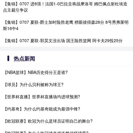
【集锦】0707 进8强！法国1-0巴拉圭将战摩洛哥 姆巴佩点射杜埃造
点主裁引争议
【集锦】0707 夏联-爵士加时险胜老鹰 榜眼彼得森28分 8号秀弗莱明
斯16中4
【集锦】0707 夏联-郭昊文没出场 国王险胜篮网 阿卡夫29投25分
热点新闻
【NBA篮球】NBA历史得分王是谁?
【球员】为什么贝利被称为球王?
【世界杯直播】世界杯直播场均进球预测?
【约基奇】为什么约基奇能成为最强中锋?
【欧冠联赛】欧冠为什么是球员证明自己的舞台?
【欧冠联赛】为什么欧冠越来越依赖超级球星?