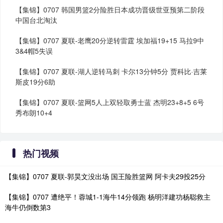
【集锦】0707 韩国男篮2分险胜日本成功晋级世亚预第二阶段
中国台北淘汰
【集锦】0707 夏联-老鹰20分逆转雷霆 埃加福19+15 马拉9中
3&4帽5失误
【集锦】0707 夏联-湖人逆转马刺 卡尔13分钟5分 贾科比·吉莱
斯皮19分6助
【集锦】0707 夏联-篮网5人上双轻取勇士蓝 杰明23+8+5 6号
秀布朗10+4
热门视频
【集锦】0707 夏联-郭昊文没出场 国王险胜篮网 阿卡夫29投25分
【集锦】0707 遭绝平！蓉城1-1海牛14分领跑 杨明洋建功杨聪救主
海牛仍倒数第3