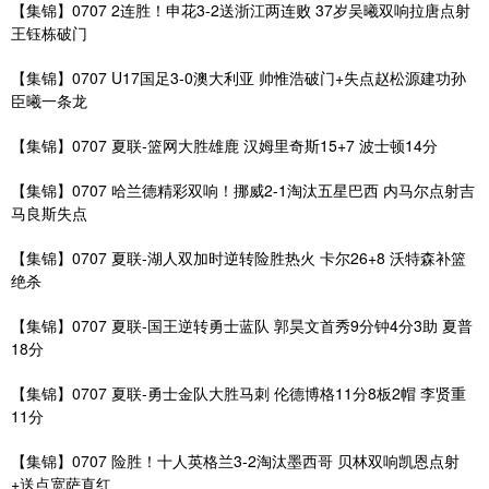
【集锦】0707 2连胜！申花3-2送浙江两连败 37岁吴曦双响拉唐点射
王钰栋破门
【集锦】0707 U17国足3-0澳大利亚 帅惟浩破门+失点赵松源建功孙
臣曦一条龙
【集锦】0707 夏联-篮网大胜雄鹿 汉姆里奇斯15+7 波士顿14分
【集锦】0707 哈兰德精彩双响！挪威2-1淘汰五星巴西 内马尔点射吉
马良斯失点
【集锦】0707 夏联-湖人双加时逆转险胜热火 卡尔26+8 沃特森补篮
绝杀
【集锦】0707 夏联-国王逆转勇士蓝队 郭昊文首秀9分钟4分3助 夏普
18分
【集锦】0707 夏联-勇士金队大胜马刺 伦德博格11分8板2帽 李贤重
11分
【集锦】0707 险胜！十人英格兰3-2淘汰墨西哥 贝林双响凯恩点射
+送点宽萨直红