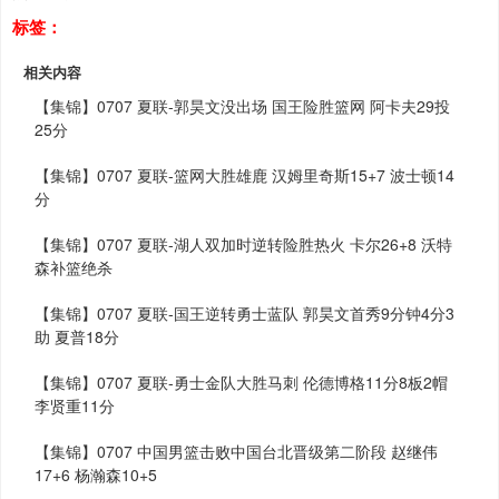
标签：
相关内容
【集锦】0707 夏联-郭昊文没出场 国王险胜篮网 阿卡夫29投
25分
【集锦】0707 夏联-篮网大胜雄鹿 汉姆里奇斯15+7 波士顿14
分
【集锦】0707 夏联-湖人双加时逆转险胜热火 卡尔26+8 沃特
森补篮绝杀
【集锦】0707 夏联-国王逆转勇士蓝队 郭昊文首秀9分钟4分3
助 夏普18分
【集锦】0707 夏联-勇士金队大胜马刺 伦德博格11分8板2帽
李贤重11分
【集锦】0707 中国男篮击败中国台北晋级第二阶段 赵继伟
17+6 杨瀚森10+5