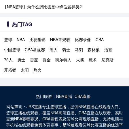
【NBA篮球】为什么恩比德是中锋位置异类?
热门TAG
篮球
NBA
比赛集锦
NBA常规赛
比赛录像
CBA
中国篮球
CBA常规赛
湖人
骑士
马刺
森林狼
活塞
76人
勇士
雷霆
掘金
凯尔特人
火箭
魔术
尼克斯
开拓者
太阳
热火
热门联赛：
NBA直播
CBA直播
网站声明：JRS直播专注篮球直播，提供NBA直播在线观看入口、
篮球直播在线观看。覆盖NBA高清直播、CBA直播在线观看、实时
更新NBA赛程赛况、CBA赛程表及篮球比赛现场直播，支持电脑与
手机端在线观看免费体育赛事，是球迷观看篮球比赛直播的优选平