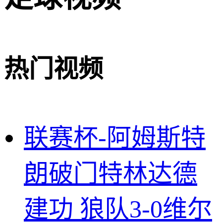
热门视频
联赛杯-阿姆斯特
朗破门特林达德
建功 狼队3-0维尔