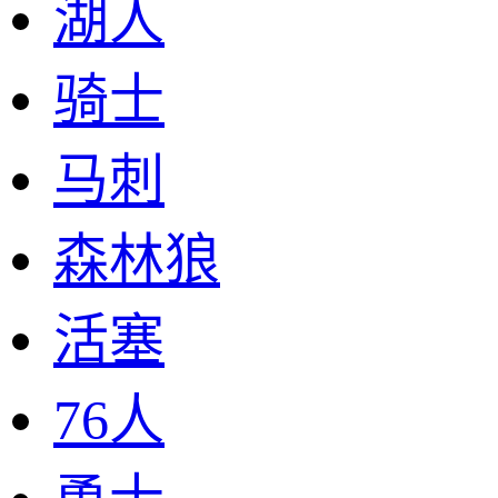
湖人
骑士
马刺
森林狼
活塞
76人