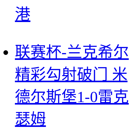
港
联赛杯-兰克希尔
精彩勾射破门 米
德尔斯堡1-0雷克
瑟姆