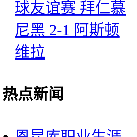
球友谊赛 拜仁慕
尼黑 2-1 阿斯顿
维拉
热点新闻
恩昆库职业生涯