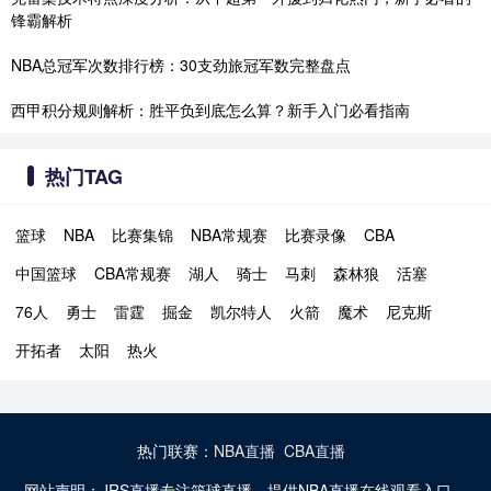
锋霸解析
NBA总冠军次数排行榜：30支劲旅冠军数完整盘点
西甲积分规则解析：胜平负到底怎么算？新手入门必看指南
热门TAG
篮球
NBA
比赛集锦
NBA常规赛
比赛录像
CBA
中国篮球
CBA常规赛
湖人
骑士
马刺
森林狼
活塞
76人
勇士
雷霆
掘金
凯尔特人
火箭
魔术
尼克斯
开拓者
太阳
热火
热门联赛：
NBA直播
CBA直播
网站声明：JRS直播专注篮球直播，提供NBA直播在线观看入口、