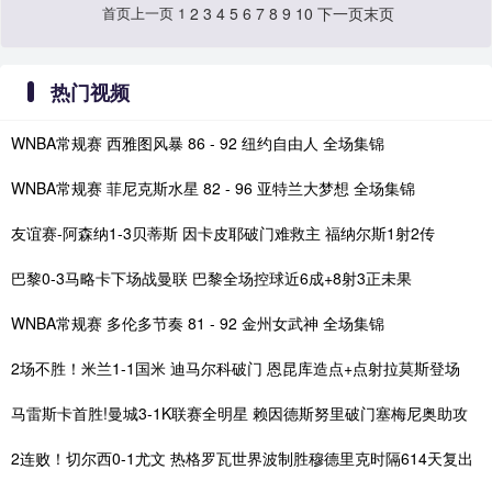
首页
上一页
1
2
3
4
5
6
7
8
9
10
下一页
末页
热门视频
WNBA常规赛 西雅图风暴 86 - 92 纽约自由人 全场集锦
WNBA常规赛 菲尼克斯水星 82 - 96 亚特兰大梦想 全场集锦
友谊赛-阿森纳1-3贝蒂斯 因卡皮耶破门难救主 福纳尔斯1射2传
巴黎0-3马略卡下场战曼联 巴黎全场控球近6成+8射3正未果
WNBA常规赛 多伦多节奏 81 - 92 金州女武神 全场集锦
2场不胜！米兰1-1国米 迪马尔科破门 恩昆库造点+点射拉莫斯登场
马雷斯卡首胜!曼城3-1K联赛全明星 赖因德斯努里破门塞梅尼奥助攻
2连败！切尔西0-1尤文 热格罗瓦世界波制胜穆德里克时隔614天复出