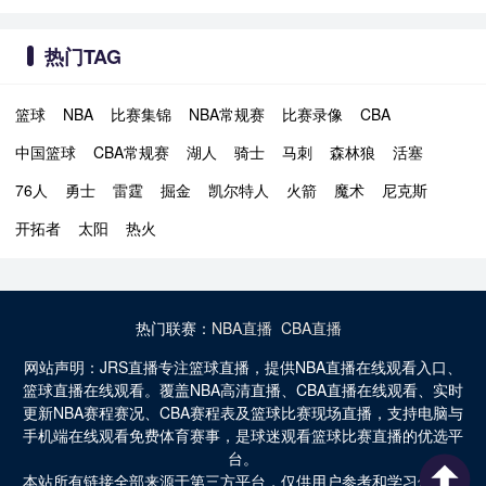
热门TAG
篮球
NBA
比赛集锦
NBA常规赛
比赛录像
CBA
中国篮球
CBA常规赛
湖人
骑士
马刺
森林狼
活塞
76人
勇士
雷霆
掘金
凯尔特人
火箭
魔术
尼克斯
开拓者
太阳
热火
热门联赛：
NBA直播
CBA直播
网站声明：JRS直播专注篮球直播，提供NBA直播在线观看入口、
篮球直播在线观看。覆盖NBA高清直播、CBA直播在线观看、实时
更新NBA赛程赛况、CBA赛程表及篮球比赛现场直播，支持电脑与
手机端在线观看免费体育赛事，是球迷观看篮球比赛直播的优选平
台。
本站所有链接全部来源于第三方平台，仅供用户参考和学习使用。