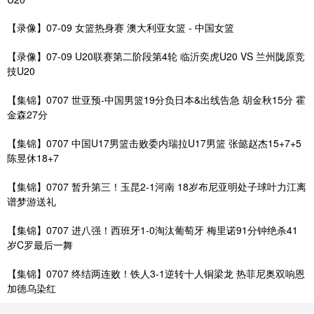
【录像】07-09 女篮热身赛 澳大利亚女篮 - 中国女篮
【录像】07-09 U20联赛第二阶段第4轮 临沂奕虎U20 VS 兰州陇原竞
技U20
【集锦】0707 世亚预-中国男篮19分负日本&出线告急 胡金秋15分 霍
金森27分
【集锦】0707 中国U17男篮击败委内瑞拉U17男篮 张懿赵杰15+7+5
陈昱休18+7
【集锦】0707 暂升第三！玉昆2-1河南 18岁布尼亚明处子球叶力江离
谱梦游送礼
【集锦】0707 进八强！西班牙1-0淘汰葡萄牙 梅里诺91分钟绝杀41
岁C罗最后一舞
【集锦】0707 终结两连败！铁人3-1逆转十人铜梁龙 热菲尼奥双响恩
加德乌染红