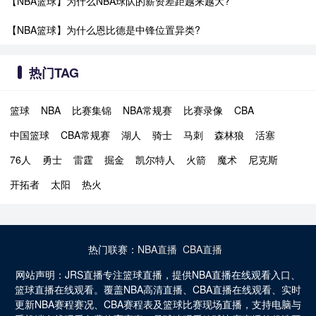
【NBA篮球】为什么NBA球队的薪资差距越来越大?
【NBA篮球】为什么恩比德是中锋位置异类?
热门TAG
篮球
NBA
比赛集锦
NBA常规赛
比赛录像
CBA
中国篮球
CBA常规赛
湖人
骑士
马刺
森林狼
活塞
76人
勇士
雷霆
掘金
凯尔特人
火箭
魔术
尼克斯
开拓者
太阳
热火
热门联赛：
NBA直播
CBA直播
网站声明：JRS直播专注篮球直播，提供NBA直播在线观看入口、
篮球直播在线观看。覆盖NBA高清直播、CBA直播在线观看、实时
更新NBA赛程赛况、CBA赛程表及篮球比赛现场直播，支持电脑与