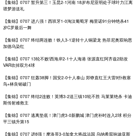
【集锦】0707 暂升第三！玉昆2-1河南 18岁布尼亚明处子球叶力江离
谱梦游送礼
【集锦】0707 进八强！西班牙1-0淘汰葡萄牙 梅里诺91分钟绝杀41
岁C罗最后一舞
【集锦】0707 终结两连败！铁人3-1逆转十人铜梁龙 热菲尼奥双响恩
加德乌染红
【集锦】0707 13轮不败!西海岸2-1十人海港 张源直红阿齐兹2助攻
VAR吹掉双方4球
【集锦】0707 狂轰38脚！国安2-0十人泰山 郑铮直红王大雷9扑救塞
鸟+林良铭破门
【集锦】0707 终结2连败！英博3-2送三镇10轮不胜 马莱莱绝杀 卡迪
斯传射难救主
【集锦】0707 逃离垫底！津门虎3-0新鹏城 津门虎补时连入2球 积分
平三镇升第15
【集锦】0707 进8强！摩洛哥3-0加拿大将战法国 乌纳希双响迪亚斯